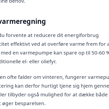
dine behov.
 varmeregning
u forvente at reducere dit energiforbrug
tet effektivt ved at overføre varme frem for 
du med en varmepumpe kan spare op til 50-60 
nelle el- eller oliefyr.
en ofte falder om vinteren, fungerer varme
stering kan derfor hurtigt tjene sig hjem gen
ler tilbyder også mulighed for at dække både
 øger besparelsen.