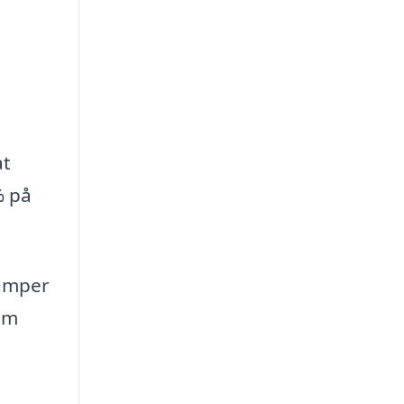
at
% på
pumper
nem