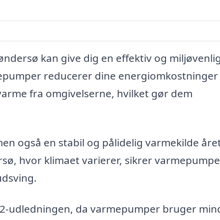
dersø kan give dig en effektiv og miljøvenli
rmepumper reducerer dine energiomkostninger
 varme fra omgivelserne, hvilket gør dem
en også en stabil og pålidelig varmekilde åre
sø, hvor klimaet varierer, sikrer varmepumpe
udsving.
CO2-udledningen, da varmepumper bruger min