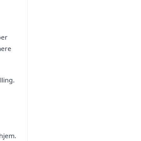
per
mere
ling.
 hjem.