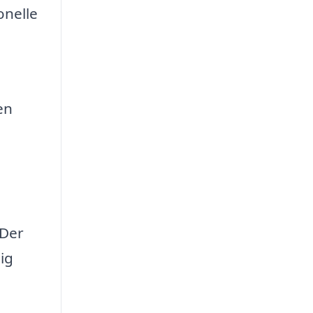
onelle
en
 Der
lig