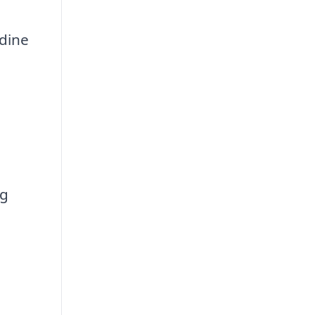
 dine
og